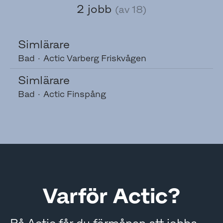
2 jobb
(av 18)
Simlärare
Bad
·
Actic Varberg Friskvågen
Simlärare
Bad
·
Actic Finspång
Varför Actic?