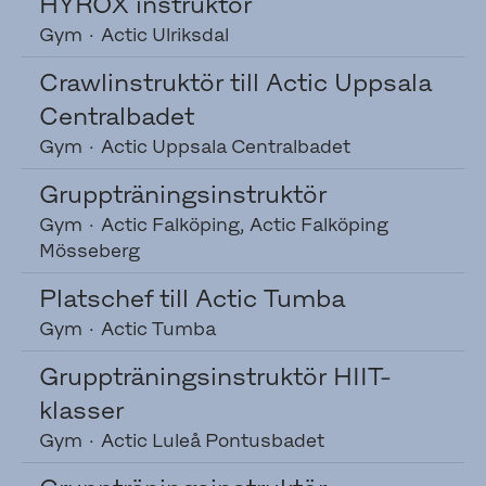
HYROX instruktör
Gym
·
Actic Ulriksdal
Crawlinstruktör till Actic Uppsala
Centralbadet
Gym
·
Actic Uppsala Centralbadet
Gruppträningsinstruktör
Gym
·
Actic Falköping, Actic Falköping
Mösseberg
Platschef till Actic Tumba
Gym
·
Actic Tumba
Gruppträningsinstruktör HIIT-
klasser
Gym
·
Actic Luleå Pontusbadet