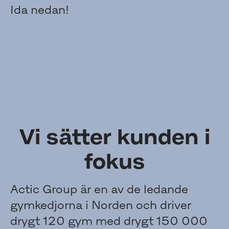
Ida nedan!
Susanne Frantz, Simlärare
Richard Nordberg, Personlig
Ida Sterner,
& Vatteninstruktör
Stina Haglund, Platschef
Tränare
Gruppträningsinstruktör
Vi sätter kunden i
fokus
Actic Group är en av de ledande
gymkedjorna i Norden och driver
drygt 120 gym med drygt 150 000