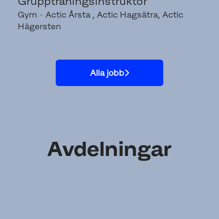
Gruppträningsinstruktör
Gym
·
Actic Årsta , Actic Hagsätra, Actic
Hägersten
Alla jobb
Avdelningar
Gym
Bad
Supportkontor