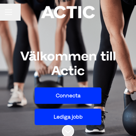
Dela sidan
KARRIÄRMENY
Välkommen till
Actic
Connecta
Lediga jobb
Skrolla för mer innehåll