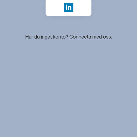
Logga in med LinkedIn
Har du inget konto?
Connecta med oss
.