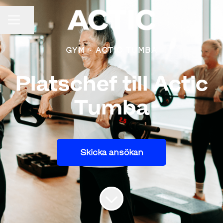
Dela sidan
KARRIÄRMENY
GYM
·
ACTIC TUMBA
Platschef till Actic
Tumba
Skicka ansökan