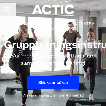
Dela sidan
KARRIÄRMENY
GYM
·
ACTIC ÅRSTA , ACTIC HAGSÄTRA,
ACTIC HÄGERSTEN
Gruppträningsinstr
Var med och bidra till ett friskare
samhälle genom träning!
Skicka ansökan
Vi svarar vanligtvis inom
en månad