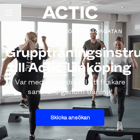
Dela sidan
KARRIÄRMENY
GYM
·
ACTIC LINKÖPING STORGATAN
Gruppträningsinstr
till Actic Linköping
Var med och bidra till ett friskare
samhälle genom träning!
Skicka ansökan